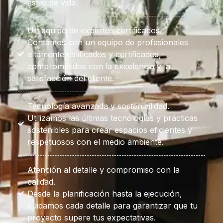
estilo de vida.
Un equipo de expertos certificados.
Contamos con un equipo de profesionales
altamente calificados y certificados,
comprometidos con la excelencia y la
satisfacción del cliente.
Tecnología avanzada y sostenibilidad.
Utilizamos las últimas tecnologías y prácticas
sostenibles para crear espacios eficientes y
respetuosos con el medio ambiente.
Atención al detalle y compromiso con la
calidad.
Desde la planificación hasta la ejecución,
cuidamos cada detalle para garantizar que tu
proyecto supere tus expectativas.