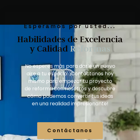
Esperamos por usted...
Habilidades de Excelencia
y Calidad
D
i
s
e
ñ
o
s
d
e
i
n
t
e
r
i
o
r
No esperes más para darle un nuevo
aire a tu espacio. ¡Contáctanos hoy
mismo para empezar tu proyecto
de reforma con nosotros y descubre
cómo podemos convertir tus ideas
en una realidad impresionante!
Contáctanos