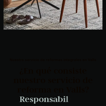
Nuestro servicio de reformas integrales en Valls
¿En qué consiste
nuestro servicio de
reforma en Valls?
R
e
s
p
o
n
s
a
b
i
l
i
d
a
d