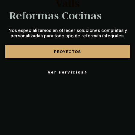
Valls
R
e
f
o
r
m
a
s
C
o
m
e
r
c
i
a
l
e
s
Nos especializamos en ofrecer soluciones completas y
personalizadas para todo tipo de reformas integrales.
PROYECTOS
Ver servicios