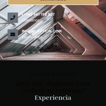
(+34) 961 152 307
Llámanos
INFO@LAVTION.COM
Escríbenos
¿Por qué elegirnos?
¿Por qué elegirnos para
realizar su reforma?
M
a
t
e
r
i
a
l
e
s
d
e
c
a
l
i
d
a
d