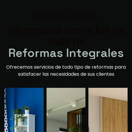
PROYECTOS RECIENTES
Ofrecemos servicios en
Valls de
R
e
f
o
r
m
a
s
V
i
v
i
e
n
d
a
s
Ofrecemos servicios de todo tipo de reformas para
satisfacer las necesidades de sus clientes