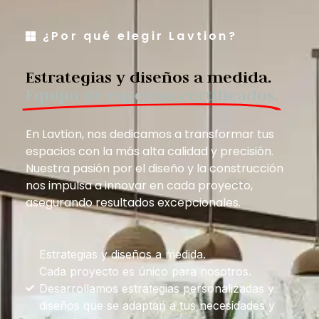
¿Por qué elegir Lavtion?
Estrategias y diseños a medida.
Equipo de expertos certificados.
En Lavtion, nos dedicamos a transformar tus
espacios con la más alta calidad y precisión.
Nuestra pasión por el diseño y la construcción
nos impulsa a innovar en cada proyecto,
asegurando resultados excepcionales.
Estrategias y diseños a medida.
Cada proyecto es único para nosotros.
Desarrollamos estrategias personalizadas y
diseños que se adaptan a tus necesidades y