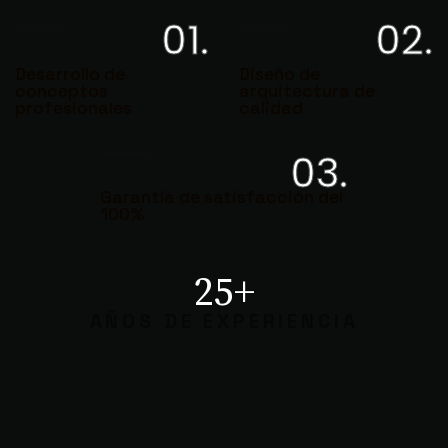
01.
02.
Desarrollo de
Diseño de
conceptos
arquitectura de
profesionales
calidad
03.
Garantía de satisfacción del
100%
25+
AÑOS DE EXPERIENCIA