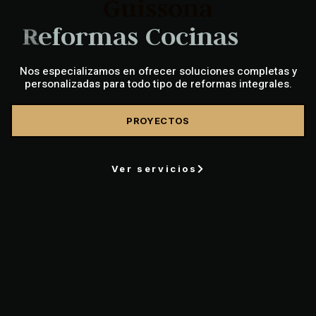
Guissona
R
e
f
o
r
m
a
s
C
o
m
e
r
c
i
a
l
e
s
Nos especializamos en ofrecer soluciones completas y
personalizadas para todo tipo de reformas integrales.
PROYECTOS
Ver servicios