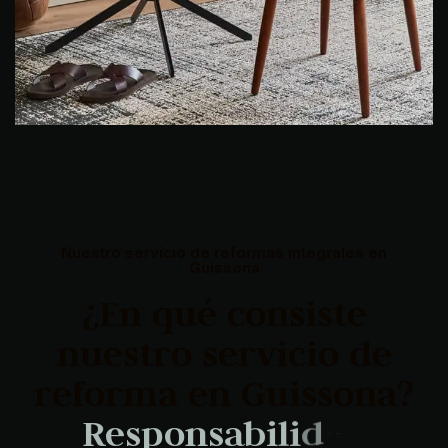
Nuestro servicio de reformas integrales en
Guissona
¿En qué consiste
nuestro servicio de
reforma en Guissona?
R
e
s
p
o
n
s
a
b
i
l
i
d
a
d