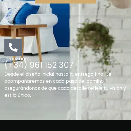
Contáctanos
Llámanos
(+34) 961 152 307
Desde el diseño inicial hasta la entrega final, te
acompañaremos en cada paso del camino,
asegurándonos de que cada detalle refleje tu visión y
estilo único.