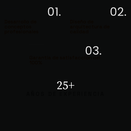
01.
02.
Desarrollo de
Diseño de
conceptos
arquitectura de
profesionales
calidad
03.
Garantía de satisfacción del
100%
25+
AÑOS DE EXPERIENCIA