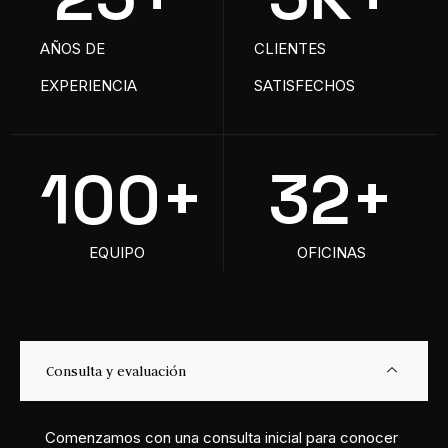
25
+
5
K+
AÑOS DE
CLIENTES
EXPERIENCIA
SATISFECHOS
100
+
32
+
EQUIPO
OFICINAS
Consulta y evaluación