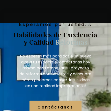
Esperamos por usted...
Habilidades de Excelencia
y Calidad
D
i
s
e
ñ
o
s
d
e
i
i
n
t
r
e
o
No esperes más para darle un nuevo
aire a tu espacio. ¡Contáctanos hoy
mismo para empezar tu proyecto
de reforma con nosotros y descubre
cómo podemos convertir tus ideas
en una realidad impresionante!