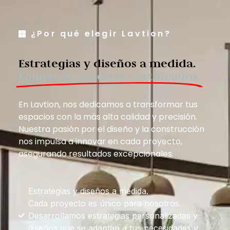
¿Por qué elegir Lavtion?
Estrategias y diseños a medida.
Equipo de expertos certificados.
En Lavtion, nos dedicamos a transformar tus
espacios con la más alta calidad y precisión.
Nuestra pasión por el diseño y la construcción
nos impulsa a innovar en cada proyecto,
asegurando resultados excepcionales.
Estrategias y diseños a medida.
Cada proyecto es único para nosotros.
Desarrollamos estrategias personalizadas y
diseños que se adaptan a tus necesidades y