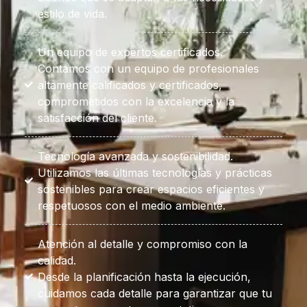
estilo de vida.
Un equipo de expertos certificados.
Contamos con un equipo de profesionales
altamente calificados y certificados,
comprometidos con la excelencia y la
satisfacción del cliente.
Tecnología avanzada y sostenibilidad.
Utilizamos las últimas tecnologías y prácticas
sostenibles para crear espacios eficientes y
respetuosos con el medio ambiente.
Atención al detalle y compromiso con la
calidad.
Desde la planificación hasta la ejecución,
cuidamos cada detalle para garantizar que tu