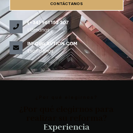
CONTÁCTANOS
(+34) 961 152 307
Llámanos
INFO@LAVTION.COM
Escríbenos
¿Por qué elegirnos?
¿Por qué elegirnos para
realizar su reforma?
M
a
t
e
r
i
a
l
e
s
d
e
c
a
l
i
d
d
a