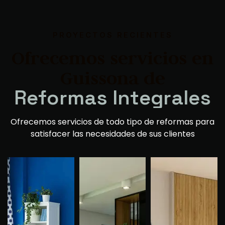
PROYECTOS RECIENTES
Ofrecemos servicios en
Guissona de
R
e
f
o
r
m
a
s
V
i
v
i
e
n
d
a
s
s
Ofrecemos servicios de todo tipo de reformas para
satisfacer las necesidades de sus clientes