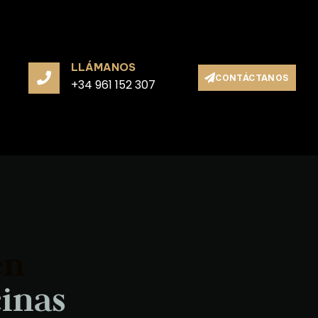
LLÁMANOS
CONTÁCTANOS
+34 961 152 307
en
c
i
n
a
s