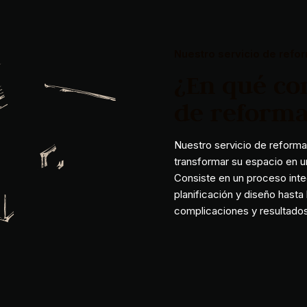
Nuestro servicio de refo
¿En qué con
de reforma
R
e
s
p
o
n
s
a
b
Nuestro servicio de reforma
transformar su espacio en un
Consiste en un proceso inte
planificación y diseño hasta 
complicaciones y resultado