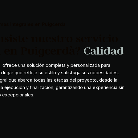
rmas integrales en Puigcerdà
siste nuestro servicio
 en Puigcerdà?
i
l
i
d
a
 ofrece una solución completa y personalizada para
 lugar que refleje su estilo y satisfaga sus necesidades.
gral que abarca todas las etapas del proyecto, desde la
la ejecución y finalización, garantizando una experiencia sin
s excepcionales.