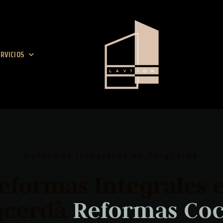
RVICIOS
Reformas Integrales en Puigcerdà
eformas Integrales 
gcerdà
R
e
f
o
r
m
a
s
C
o