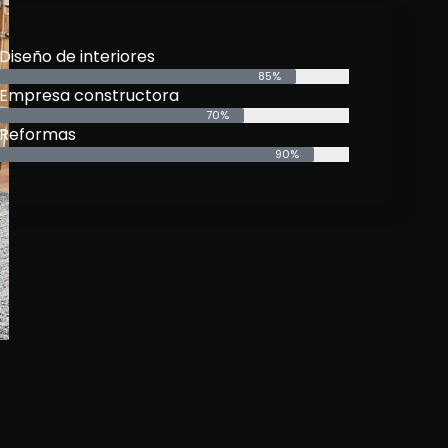
Diseño de interiores
85%
Empresa constructora
70%
Reformas
90%