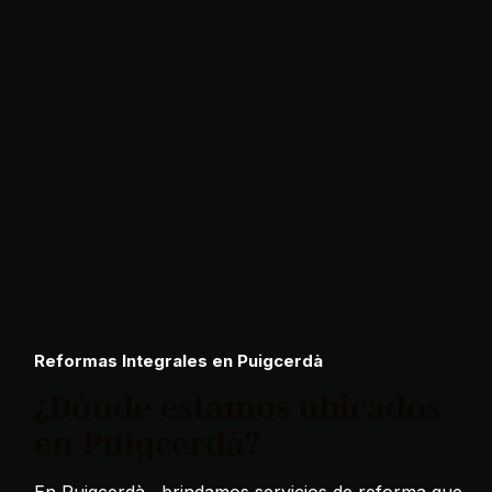
Reformas Integrales en Puigcerdà
¿Dónde estamos ubicados
en Puigcerdà?