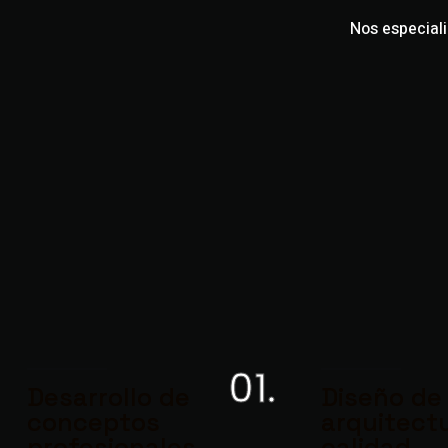
Nos especial
01.
Desarrollo de
Diseño de
conceptos
arquitect
profesionales
calidad