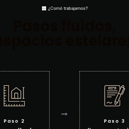
¿Comó trabajamos?
Pasos fluidos,
espacios estelare
Paso 2
Paso 3