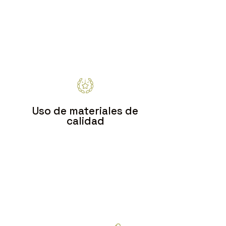
Empresa confiable con años de experiencia
y una sólida reputación en el sector de
reformas, interiorismo y construcción.
Uso de materiales de
calidad
Garantizamos resultados
duraderos al utilizar
materiales de alta calidad en
todos nuestros proyectos.