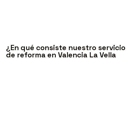
evitando retrasos innecesarios.
¿En qué consiste nuestro servicio
de reforma en Valencia La Vella
Nuestro servicio de reforma ofrece una
solución completa y personalizada para
transformar su espacio en un lugar que
refleje su estilo y satisfaga sus necesidades.
Consiste en un proceso integral que abarca
todas las etapas del proyecto, desde la
planificación y diseño hasta la ejecución y
finalización, garantizando una experiencia sin
complicaciones y resultados excepcionales.