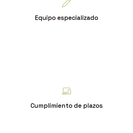
Equipo especializado
Contamos con un equipo
altamente capacitado y
especializado en reformas,
interiorismo y construcción para
satisfacer las necesidades de
nuestros clientes.
Cumplimiento de plazos
Comprometidos con terminar los
proyectos dentro de los plazos
acordados, brindando puntualidad y