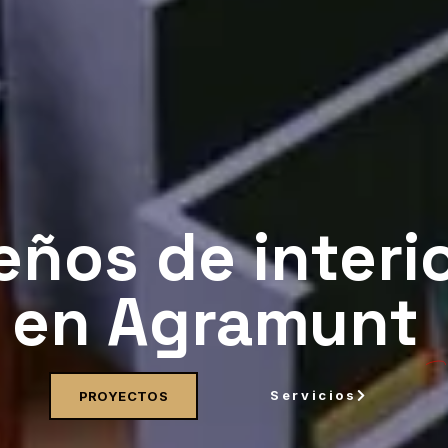
eños de interi
en Agramunt
Servicios
PROYECTOS