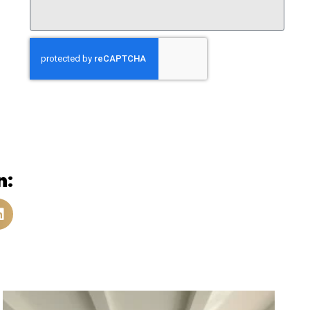
Enviar
n: